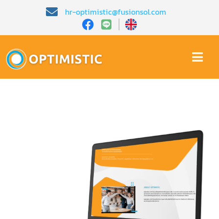
Skip
hr-optimistic@fusionsol.com
to
content
Togg
Navi
หน้าหลัก​
เกี่ยวกับเรา​
คุณสมบัติ​
บทความ
การสาธิต