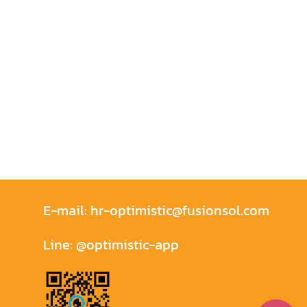
E-mail:
hr-optimistic@fusionsol.com
Line:
@optimistic-app