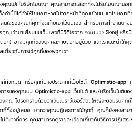
งคุณไปให้บริษัทโฆษณา คุณสามารถเลือกที่จะไม่รับโฆษณานอกไ
ตั้งค่านี้มิได้ทำให้โฆษณาหายไปจากหน้าที่คุณเข้าชม แต่โฆษณาท
สนใจของคุณที่คุกกี้จัดเก็บเอาไว้นั่นเอง สำหรับการทำงานบางอ
อคุณเข้ามาเยี่ยมชมเว็บเพจที่มีวีดีโอจาก YouTube ฝังอยู่ หรือมีล
ลภายนอก) อาจมีคุกกี้ของบุคคลภายนอกอยู่ด้วย และเราแนะนำให้
ลเกี่ยวกับการใช้คุกกี้ของพวกเขา
กี้ทั้งหมด หรือคุกกี้บางประเภทที่เว็บไซต์
Optimistic-app
กำ
้องการของคุณบน
Optimistic-app
เว็บไซต์ และ/หรือเว็บไซต์ข
อร์ของคุณ โปรดทราบด้วยว่าเว็บเบราว์เซอร์ส่วนใหญ่จะยอมรับคุกกี้โ
กกี้ทิ้งอยู่เสมอ หากว่าคุณปฏิเสธการใช้คุกกี้ คุณก็ยังคงสามาร
ม่ดีเท่าที่ควร คุณสามารถดูรายละเอียดเกี่ยวกับวิธีการปฏิเสธ ห