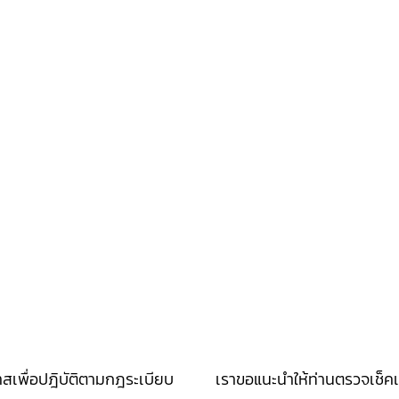
กาสเพื่อปฎิบัติตามกฎระเบียบ เราขอแนะนำให้ท่านตรวจเช็คเพื่อ