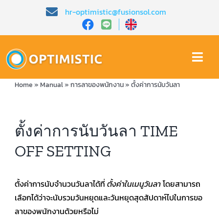
Skip
hr-optimistic@fusionsol.com
to
content
Togg
Navi
Home
»
Manual
»
การลาของพนักงาน
»
ตั้งค่าการนับวันลา
หน้าหลัก​
เกี่ยวกับเรา​
ตั้งค่าการนับวันลา TIME
OFF SETTING
คุณสมบัติ​
บทความ
ตั้งค่าการนับจำนวนวันลาได้ที่
ตั้งค่าในเมนูวันลา
โดยสามารถ
เลือกได้ว่าจะนับรวมวันหยุดและวันหยุดสุดสัปดาห์ไปในการขอ
ลาของพนักงานด้วยหรือไม่
การสาธิต