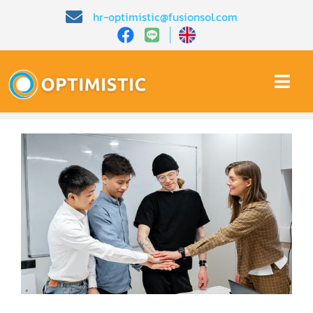
Skip
hr-optimistic@fusionsol.com
to
content
Togg
Navi
หน้าหลัก​
เกี่ยวกับเรา​
คุณสมบัติ​
บทความ
การสาธิต