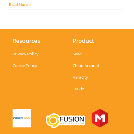
Read More
Resources
Product
Privacy Policy
Seed
Cookie Policy
Cloud Account
Veracity
Jarviz