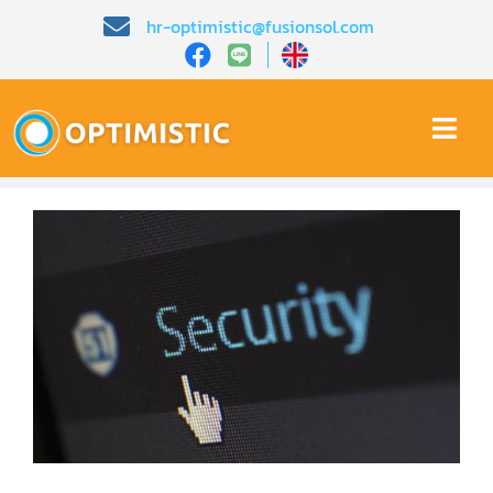
Skip
hr-optimistic@fusionsol.com
to
content
Togg
Navi
หน้าหลัก​
เกี่ยวกับเรา​
คุณสมบัติ​
บทความ
การสาธิต