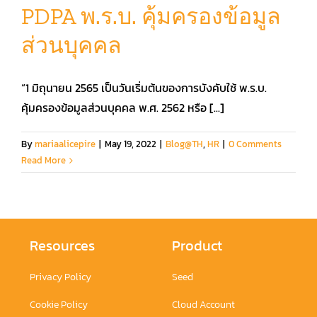
PDPA พ.ร.บ. คุ้มครองข้อมูล
ส่วนบุคคล
คู่มือการใช้งาน
“1 มิถุนายน 2565 เป็นวันเริ่มต้นของการบังคับใช้ พ.ร.บ.
สมัครใช้งานฟรี
คุ้มครองข้อมูลส่วนบุคคล พ.ศ. 2562 หรือ [...]
เข้าสู่ระบบ​
By
mariaalicepire
|
May 19, 2022
|
Blog@TH
,
HR
|
0 Comments
Read More
Resources
Product
Privacy Policy
Seed
Cookie Policy
Cloud Account