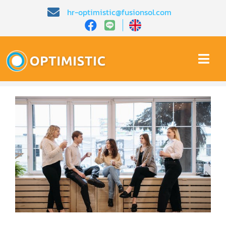
Skip
hr-optimistic@fusionsol.com
to
content
Togg
Navi
หน้าหลัก​
เกี่ยวกับเรา​
คุณสมบัติ​
บทความ
การสาธิต