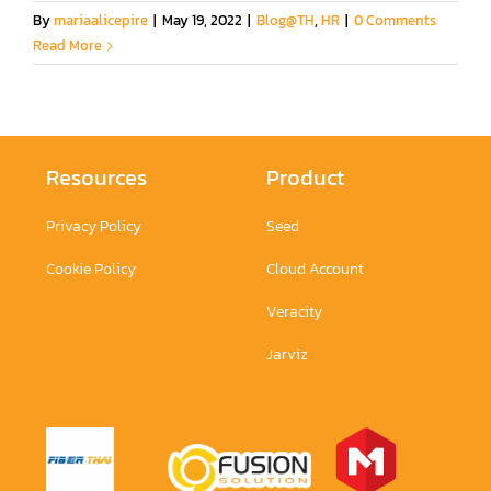
By
mariaalicepire
|
May 19, 2022
|
Blog@TH
,
HR
|
0 Comments
Read More
Resources
Product
Privacy Policy
Seed
Cookie Policy
Cloud Account
Veracity
Jarviz