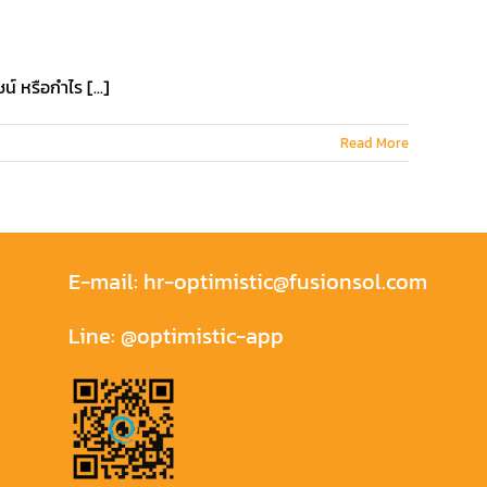
์ หรือกำไร [...]
Read More
E-mail:
hr-optimistic@fusionsol.com
Line:
@optimistic-app