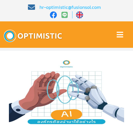
Skip
hr-optimistic@fusionsol.com
to
content
Togg
Navi
หน้าหลัก​
เกี่ยวกับเรา​
คุณสมบัติ​
บทความ
การสาธิต