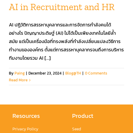
AI in Recruitment and HR
คู่มือการใช้งาน
AI ปฏิวัติการสรรหาบุคลากรและการจัดการกำลังคนได้
อย่างไร ปัญญาประดิษฐ์ (AI) ไม่ได้เป็นเพียงเทคโนโลยีล้ำ
สมัครใช้งานฟรี
สมัย แต่เป็นเครื่องมือที่ทรงพลังที่กำลังเปลี่ยนแปลงวิธีการ
ทำงานขององค์กร ตั้งแต่การสรรหาบุคลากรจนถึงการบริหาร
เข้าสู่ระบบ​
ทีมงานโดยรวม AI [...]
By
Paing
|
December 23, 2024
|
Blog@TH
|
0 Comments
Read More
Resources
Product
Privacy Policy
Seed