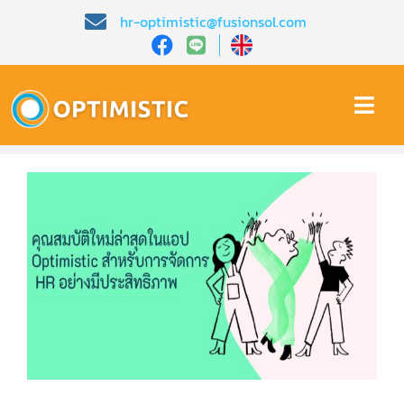
Skip
hr-optimistic@fusionsol.com
to
content
Togg
Navi
หน้าหลัก​
เกี่ยวกับเรา​
คุณสมบัติ​
บทความ
การสาธิต