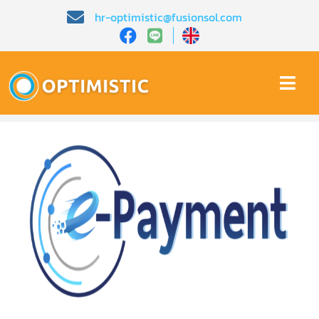
Skip
hr-optimistic@fusionsol.com
to
content
Togg
Navi
หน้าหลัก​
เกี่ยวกับเรา​
คุณสมบัติ​
บทความ
การสาธิต