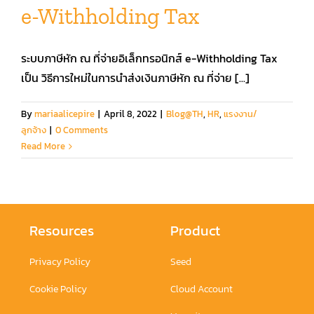
e-Withholding Tax
คู่มือการใช้งาน
ระบบภาษีหัก ณ ที่จ่ายอิเล็กทรอนิกส์ e-Withholding Tax
เป็น วิธีการใหม่ในการนำส่งเงินภาษีหัก ณ ที่จ่าย [...]
สมัครใช้งานฟรี
By
mariaalicepire
|
April 8, 2022
|
Blog@TH
,
HR
,
แรงงาน/
ลูกจ้าง
|
0 Comments
เข้าสู่ระบบ​
Read More
Resources
Product
Privacy Policy
Seed
Cookie Policy
Cloud Account