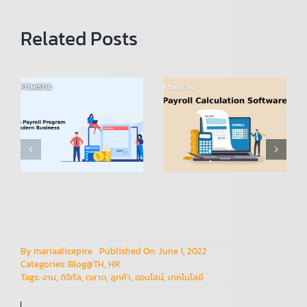
Related Posts
โปรแกรม
คำนวณเงิน
Payroll
เดือน
Calculation
(โปรแกรม
Software:
Payroll):
n
Simplifying
การ
Payroll
เปลี่ยนแปลง
การจัดการ
HR
By
mariaalicepire
Published On: June 1, 2022
Categories:
Blog@TH
,
HR
Tags:
งาน
,
ดิจิทัล
,
ตลาด
,
ลูกค้า
,
ออนไลน์
,
เทคโนโลยี