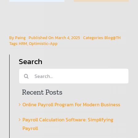
n
Simplifying
การ
Payroll
เปลี่ยนแปลง
การจัดการ
HR
By
Paing
Published On: March 4, 2025
Categories:
Blog@TH
Tags:
HRM
,
Optimistic-App
Search
Search
for:
Recent Posts
Online Payroll Program For Modern Business
Payroll Calculation Software: Simplifying
Payroll