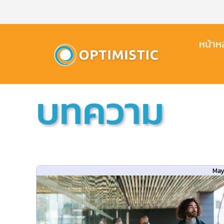
Skip
to
content
หน้าหล
บทความ
May
ave
How to Use Master Dat
 HR
Management to Customiz