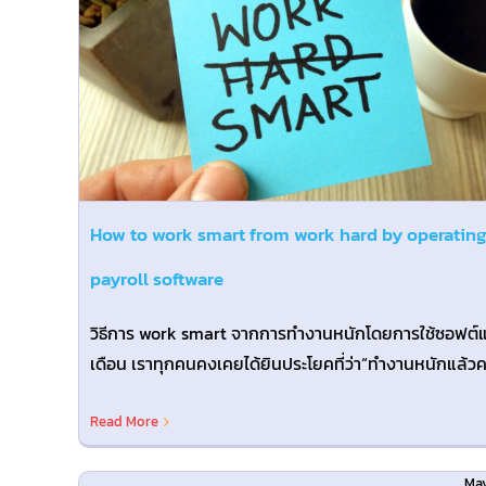
ork
How to Recruit Employees 
roll
with HR Employment Age
?
Blog@TH
How to work smart from work hard by operating
payroll software
วิธีการ work smart จากการทำงานหนักโดยการใช้ซอฟต์แว
เดือน เราทุกคนคงเคยได้ยินประโยคที่ว่า“ทำงานหนักแล้วความ
สำเร็จจะตามมา”แต่ในภูมิทัศน์ทางธุรกิจในปัจจุบัน [...]
Read More
May