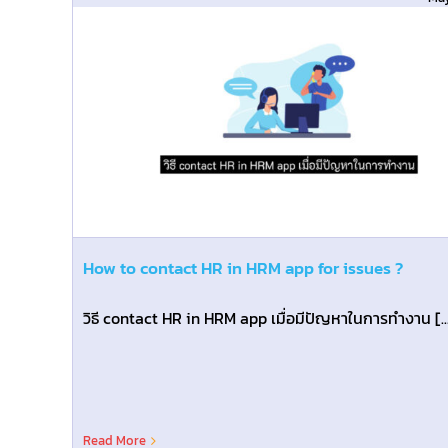
How to Know Your HR
RM
Contacts: Roles and When
Contact Them
Blog@TH
How to contact HR in HRM app for issues ?
วิธี contact HR in HRM app เมื่อมีปัญหาในการทำงาน [..
Read More