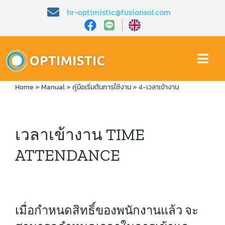
Skip
hr-optimistic@fusionsol.com
to
content
Togg
Navi
Home
»
Manual
»
คู่มือเริ่มต้นการใช้งาน
»
4-เวลาเข้างาน
หน้าหลัก​
เกี่ยวกับเรา​
เวลาเข้างาน TIME
ATTENDANCE
คุณสมบัติ​
บทความ
เมื่อกำหนดสิทธิ์ของพนักงานแล้ว จะ
การสาธิต