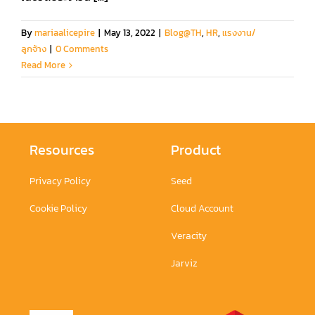
By
mariaalicepire
|
May 13, 2022
|
Blog@TH
,
HR
,
แรงงาน/
ลูกจ้าง
|
0 Comments
Read More
Resources
Product
Privacy Policy
Seed
Cookie Policy
Cloud Account
Veracity
Jarviz