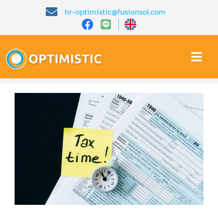
Skip
hr-optimistic@fusionsol.com
to
content
Togg
Navi
หน้าหลัก​
เกี่ยวกับเรา​
คุณสมบัติ​
บทความ
การสาธิต