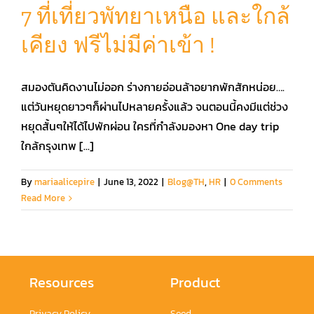
7 ที่เที่ยวพัทยาเหนือ และใกล้
เคียง ฟรีไม่มีค่าเข้า !
คู่มือการใช้งาน
สมองตันคิดงานไม่ออก ร่างกายอ่อนล้าอยากพักสักหน่อย….
สมัครใช้งานฟรี
แต่วันหยุดยาวๆก็ผ่านไปหลายครั้งแล้ว จนตอนนี้คงมีแต่ช่วง
หยุดสั้นๆให้ได้ไปพักผ่อน ใครที่กำลังมองหา One day trip
เข้าสู่ระบบ​
ใกล้กรุงเทพ [...]
By
mariaalicepire
|
June 13, 2022
|
Blog@TH
,
HR
|
0 Comments
Read More
Resources
Product
Privacy Policy
Seed