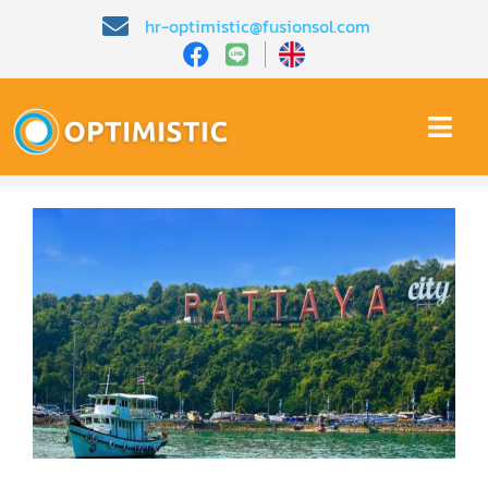
Skip
hr-optimistic@fusionsol.com
to
content
Togg
Navi
หน้าหลัก​
เกี่ยวกับเรา​
คุณสมบัติ​
บทความ
การสาธิต