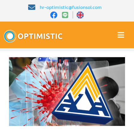
Skip
hr-optimistic@fusionsol.com
to
content
Togg
Navi
หน้าหลัก​
เกี่ยวกับเรา​
คุณสมบัติ​
บทความ
การสาธิต