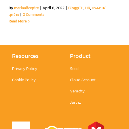
By
mariaalicepire
|
April 8, 2022
|
Blog@TH
,
HR
,
แรงงาน/
ลูกจ้าง
|
0 Comments
Read More
Resources
Product
Privacy Policy
Seed
Cookie Policy
Cloud Account
Veracity
Jarviz