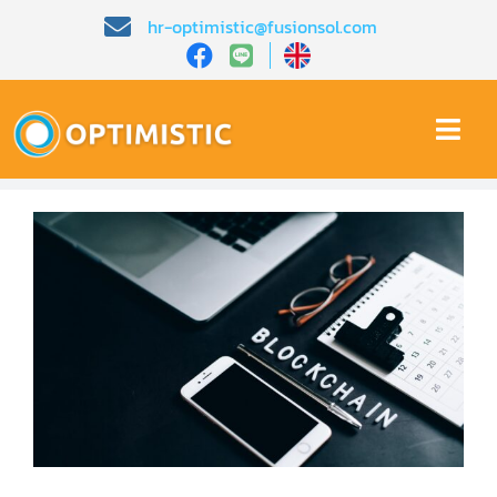
Skip
hr-optimistic@fusionsol.com
to
content
Togg
Navi
หน้าหลัก​
เกี่ยวกับเรา​
คุณสมบัติ​
บทความ
การสาธิต