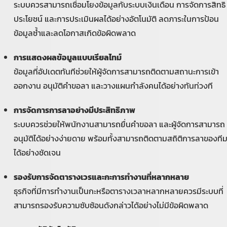
ระบบควรสามารถเชื่อมโยงข้อมูลกับระบบเงินเดือน การจัดการสิทธิ
ประโยชน์ และการประเมินผลได้อย่างอัตโนมัติ ลดภาระในการป้อน
ข้อมูลซ้ำและลดโอกาสเกิดข้อผิดพลาด
การแสดงผลข้อมูลแบบเรียลไทม์
ข้อมูลที่อัปเดตทันทีช่วยให้ผู้จัดการสามารถติดตามสถานะการเข้า
ออกงาน อนุมัติคำขอลา และวางแผนกำลังคนได้อย่างทันท่วงที
การจัดการการลาอย่างมีประสิทธิภาพ
ระบบควรช่วยให้พนักงานสามารถยื่นคำขอลา และผู้จัดการสามารถ
อนุมัติได้อย่างง่ายดาย พร้อมทั้งสามารถติดตามสถิติการลาของที
ได้อย่างชัดเจน
รองรับการจัดตารางเวรและกะการทำงานที่หลากหลาย
ธุรกิจที่มีการทำงานเป็นกะหรือตารางเวลาหลากหลายควรมีระบบที่
สามารถรองรับความซับซ้อนดังกล่าวได้อย่างไม่มีข้อผิดพลาด