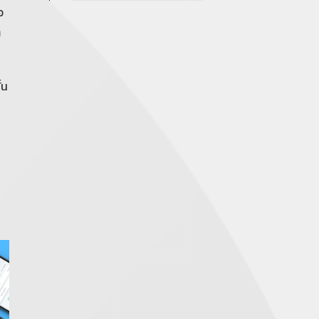
อ
่
้น