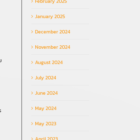
February 2025
January 2025
December 2024
November 2024
ย
August 2024
July 2024
June 2024
May 2024
ร
May 2023
April 2023