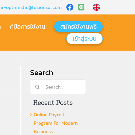
hr-optimistic@fusionsol.com
ต
คู่มือการใช้งาน
สมัครใช้งานฟรี
เข้าสู่ระบบ​
Search
Search
for:
Recent Posts
Online Payroll
Program For Modern
Business