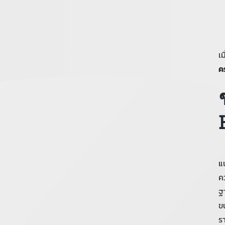
เ
ค
แ
ค
ฐ
ข
ร