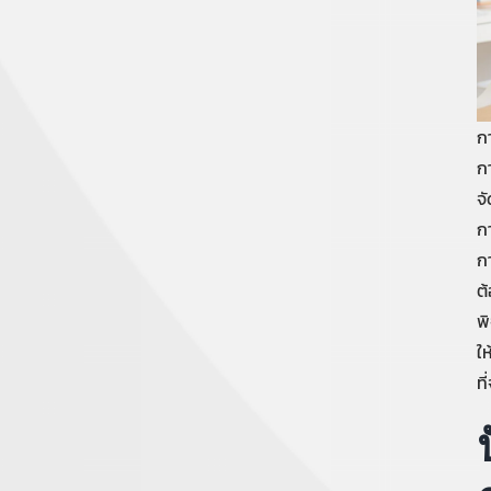
ก
ก
จ
ก
ก
ต
พ
ให
ที