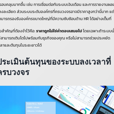
รอบคลุมมากขึ้น เช่น การเชื่อมต่อกับระบบเงินเดือน และการรายงานผล
่างละเอียด ส่วนระบบระดับองค์กรที่ครบวงจรอาจมีราคาสูงกว่านี้มาก แต
ามารถรองรับองค์กรขนาดใหญ่ที่มีความซับซ้อนด้าน HR ได้อย่างเต็มที่
่งสำคัญที่ต้องจำไว้คือ:
ราคาถูกไม่ใช่คำตอบเสมอไป
โดยเฉพาะถ้าระบบนั
ม่สามารถเติบโตไปพร้อมกับธุรกิจของคุณ หรือไม่สามารถช่วยประหยัด
วลาและต้นทุนในระยะยาวได้
ประเมินต้นทุนของระบบลงเวลาที่
ครบวงจร