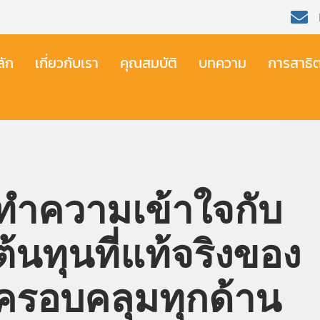
ัก​
เกี่ยวกับเรา​
คุณสมบัติ​
บทความ
การสาธิ
ทำความเข้าใจกับ
ต้นทุนที่แท้จริงของ
ครอบคลุมทุกด้าน