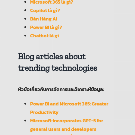
Microsoft 365
là
gì
?
Copilot
là
gì
?
Bán
Hàng
AI
Power BI
là
gì
?
Chatbot
là
gì
Blog articles about
trending technologies
หัวข้อเกี่ยวกับการจัดการและวิเคราะห์ข้อมูล:
Power BI and Microsoft 365: Greater
Productivity
Microsoft incorporates GPT-5 for
general users and developers