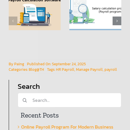
with the
n
(โปรแกรม
cloud,
Payroll):
helping
g
การ
organization
เปลี่ยนแปลง
work from
การจัดการ
anywhere.
HR
By
Paing
Published On: September 24, 2025
Categories:
Blog@TH
Tags:
HR Payroll
,
Manage Payroll
,
payroll
Search
Search
for:
Recent Posts
Online Payroll Program For Modern Business