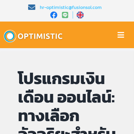
Skip
hr-optimistic@fusionsol.com
to
content
Togg
Navi
หน้าหลัก​
โปรแกรมเงิน
เกี่ยวกับเรา​
เดือน ออนไลน์:
คุณสมบัติ​
ทางเลือก
บทความ
การสาธิต