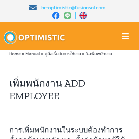
Skip
hr-optimistic@fusionsol.com
to
content
Togg
Navi
Home
»
Manual
»
คู่มือเริ่มต้นการใช้งาน
»
3-เพิ่มพนักงาน
หน้าหลัก​
เกี่ยวกับเรา​
เพิ่มพนักงาน ADD
EMPLOYEE
คุณสมบัติ​
บทความ
การเพิ่มพนักงานในระบบต้องทำการ
การสาธิต