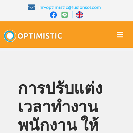
Skip
hr-optimistic@fusionsol.com
to
content
Togg
Navi
หน้าหลัก​
เกี่ยวกับเรา​
การปรับแต่ง
คุณสมบัติ​
เวลาทำงาน
บทความ
พนักงาน ให้
การสาธิต