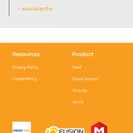
แรงงาน/ลูกจ้าง
Resources
Product
Privacy Policy
Seed
Cookie Policy
Cloud Account
Veracity
Jarviz