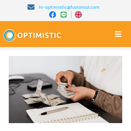
Skip
hr-optimistic@fusionsol.com
to
content
Togg
Navi
หน้าหลัก​
เกี่ยวกับเรา​
คุณสมบัติ​
บทความ
การสาธิต